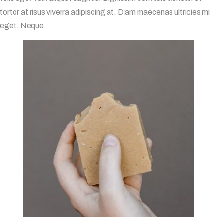
tortor at risus viverra adipiscing at. Diam maecenas ultricies mi
eget. Neque